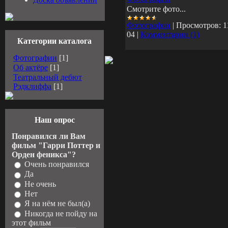
Смотрите фото...
Фотографии
|
Просмотров:
1
04
|
Комментарии (1)
Категории каталога
Фотографии
[1]
Об актёре
[1]
Театральный дебют
Рэдклиффа
[1]
Наш опрос
Понравился ли Вам
фильм "Гарри Поттер и
Орден феникса"?
Очень понравился
Да
Не очень
Нет
Я на нём не был(а)
Никогда не пойду на
этот фильм