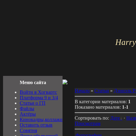
Harry
Меню сайта
Начало
»
Статьи
»
Дэниэль 
Войти в Хогвартс
Платформа 9 и 3/4
В категории материалов:
1
Cтатьи о ГП
Показано материалов:
1-1
Файлы
Актёры
Сортировать по:
Дате
·
Наз
Кинокадры,коллажи
Просмотрам
Оставить отзыв
Совятня
Фотографии
Доска объявлений