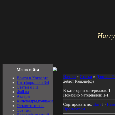
Harry
Меню сайта
Начало
»
Статьи
»
Дэниэль 
Войти в Хогвартс
дебют Рэдклиффа
Платформа 9 и 3/4
Cтатьи о ГП
В категории материалов:
1
Файлы
Показано материалов:
1-1
Актёры
Кинокадры,коллажи
Сортировать по:
Дате
·
Наз
Оставить отзыв
Просмотрам
Совятня
Доска объявлений