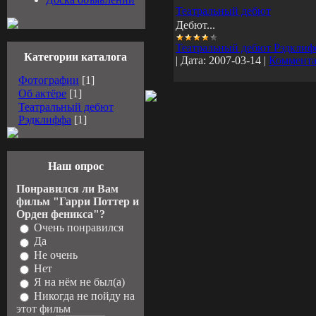
Театральный дебют
Дебют...
Театральный дебют Рэдклиф
Категории каталога
|
Дата:
2007-03-14
|
Коммента
Фотографии
[1]
Об актёре
[1]
Театральный дебют
Рэдклиффа
[1]
Наш опрос
Понравился ли Вам
фильм "Гарри Поттер и
Орден феникса"?
Очень понравился
Да
Не очень
Нет
Я на нём не был(а)
Никогда не пойду на
этот фильм