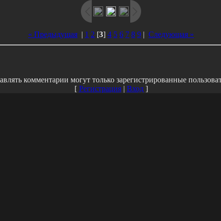
« Предыдущая
|
1
2
[
3
]
4
5
6
7
8
9
|
Следующая »
авлять комментарии могут только зарегистрированные пользоват
[
Регистрация
|
Вход
]