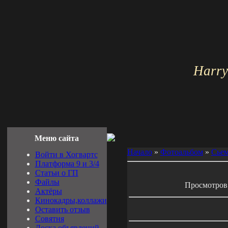
Harry
Меню сайта
Начало
»
Фотоальбом
»
Сьем
Войти в Хогвартс
Платформа 9 и 3/4
Cтатьи о ГП
Файлы
Просмотров: 
Актёры
Кинокадры,коллажи
Оставить отзыв
Совятня
Доска объявлений