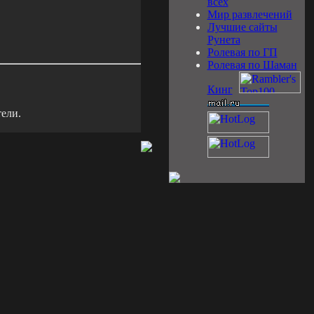
всех
Мир развлечений
Лучшие сайты
Рунета
Ролевая по ГП
Ролевая по Шаман
Кинг
ели.