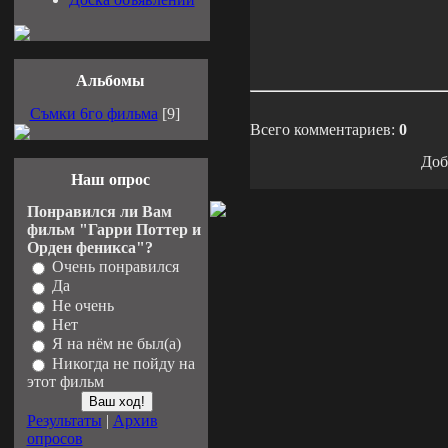
Альбомы
Съмки 6го фильма
[9]
Всего комментариев:
0
Доб
Наш опрос
Понравился ли Вам
фильм "Гарри Поттер и
Орден феникса"?
Очень понравился
Да
Не очень
Нет
Я на нём не был(а)
Никогда не пойду на
этот фильм
Результаты
|
Архив
опросов