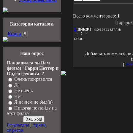
Всего комментариев:
1
Порядок
Категории каталога
1
никич
(2009-08-12 8:37 AM)
Книги
[8]
0
оооо
Наш опрос
Добавлять комментарии
п
Понравился ли Вам
[
Рег
фильм "Гарри Поттер и
Орден феникса"?
Очень понравился
Да
Не очень
Нет
Я на нём не был(а)
Никогда не пойду на
этот фильм
Результаты
|
Архив
опросов