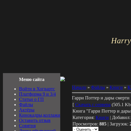
Harry
Меню сайта
Начало
»
Файлы
»
Книги
»
К
Войти в Хогвартс
Платформа 9 и 3/4
Гарри Поттер и дары смерти
Cтатьи о ГП
Файлы
[
Скачать с сервера
(505.1 Kb)
Актёры
Книга "Гарри Поттер и дары
Кинокадры,коллажи
Категория:
Книги
| Добавил
Оставить отзыв
Просмотров:
885
| Загрузок:
Совятня
Доска объявлений