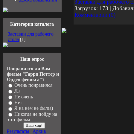
Заставки для рабочего с
Загрузок:
173
|
Добавил
Комментарии (0)
Категории каталога
Заставки для рабочего
стола
[1]
Наш опрос
Понравился ли Вам
фильм "Гарри Поттер и
Орден феникса"?
Очень понравился
Да
Не очень
Нет
Я на нём не был(а)
Никогда не пойду на
этот фильм
Результаты
|
Архив