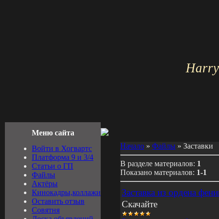
Harry
Меню сайта
Начало
»
Файлы
» Заставки
Войти в Хогвартс
Платформа 9 и 3/4
В разделе материалов:
1
Cтатьи о ГП
Показано материалов:
1-1
Файлы
Актёры
Заставка из ордена фени
Кинокадры,коллажи
Оставить отзыв
Скачайте
Совятня
Доска объявлений