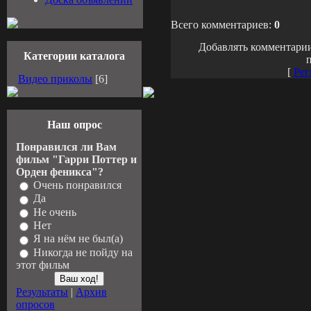
Всего комментариев:
0
Добавлять комментарии
Категории каталога
п
[
Рег
Видео приколы
[6]
Наш опрос
Понравился ли Вам
фильм "Гарри Поттер и
Орден феникса"?
Очень понравился
Да
Не очень
Нет
Я на нём не был(а)
Никогда не пойду на
этот фильм
Результаты
|
Архив
опросов