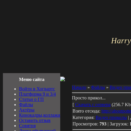
Harry
Меню сайта
Начало
»
Файлы
»
Видео пр
Войти в Хогвартс
Платформа 9 и 3/4
Просто прикол...
Cтатьи о ГП
Файлы
[
Скачать с сервера
(256.7 Kb)
Актёры
Взято отсюда:
http://aboutpott
Кинокадры,коллажи
Категория:
Видео приколы
|
Оставить отзыв
Просмотров:
793
| Загрузок:
Совятня
Доска объявлений